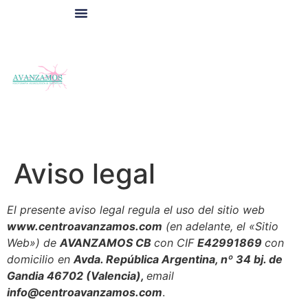
Nuestra Clínica
Quiénes Somos
Aviso legal
El presente aviso legal regula el uso del sitio web
www.centroavanzamos.com
(en adelante, el «Sitio
Web») de
AVANZAMOS CB
con CIF
E42991869
con
domicilio en
Avda. República Argentina, nº 34 bj. de
Gandia 46702 (Valencia),
email
info@centroavanzamos.com
.