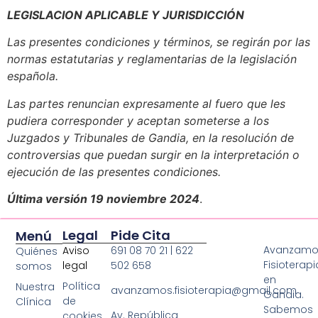
LEGISLACION APLICABLE Y JURISDICCIÓN
Las presentes condiciones y términos, se regirán por las
normas estatutarias y reglamentarias de la legislación
española.
Las partes renuncian expresamente al fuero que les
pudiera corresponder y aceptan someterse a los
Juzgados y Tribunales de Gandia, en la resolución de
controversias que puedan surgir en la interpretación o
ejecución de las presentes condiciones.
Última versión 19 noviembre 2024
.
Legal
Pide Cita
Menú
Avanzamo
Aviso
691 08 70 21 | 622
Quiénes
Fisioterapi
legal
502 658
somos
en
Política
Nuestra
avanzamos.fisioterapia@gmail.com
Gandia.
de
Clínica
Sabemos
Av. República
cookies