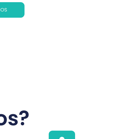
MOS
os?