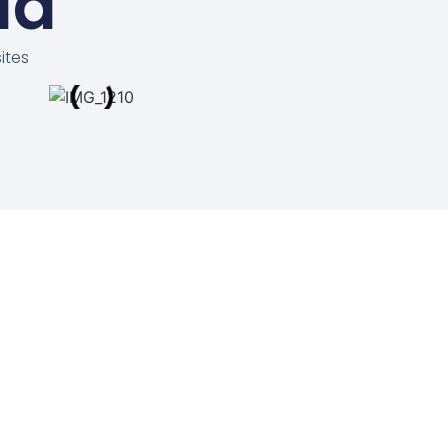
ía
ites