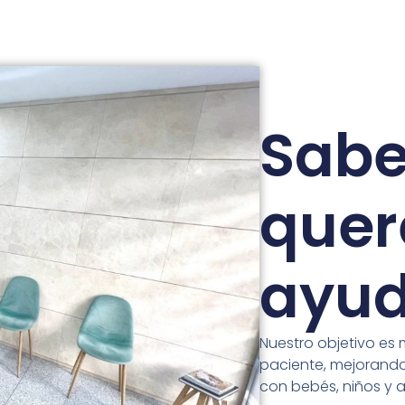
Sab
que
ayud
Nuestro objetivo es 
paciente, mejorando
con bebés, niños y a