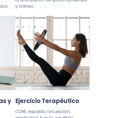
idos
y cráneo.
as y
Ejercicio Terapéutico
CORE, espalda, circulación,
elasticidad, fuerza, equilibrio,