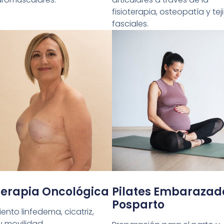
fisioterapia, osteopatía y tej
fasciales.
oterapia Oncológica
Pilates Embarazad
Posparto
ento linfedema, cicatriz,
y movilidad.